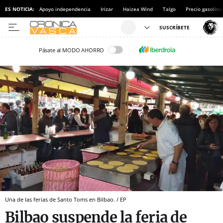
ES NOTICIA:
Apoyo independencia
Irizar
Haizea Wind
Talgo
Precio gasolina
Pásate al MODO AHORRO
Una de las ferias de Santo Toms en Bilbao. / EP
Bilbao suspende la feria de