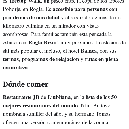
Treetop
Walk
es
, un paseo entre la copa de los árboles
accesible
para personas con
Pohorje, en Rogla. Es
problemas
de
movilidad
y el recorrido de más de un
kilómetro culmina en un mirador con vistas
asombrosas. Para familias también esta pensada la
Rogla
Resort
estancia en
muy próximo a la estación de
Balnea
ski más popular e, incluso, el hotel
, con sus
termas
programas
de
relajación
rutas en plena
,
y
naturaleza
.
Dónde comer
Restaurante
JB
Liubliana
lista
de los
50
de
, en la
mejores
restaurantes
del
mundo
. Nina Bratovž,
nombrada sumiller del año, y su hermano Tomas
ofrecen una versión contemporánea de la cocina