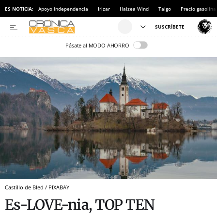
ES NOTICIA:
Apoyo independencia
Irizar
Haizea Wind
Talgo
Precio gasolina
Pásate al MODO AHORRO
Castillo de Bled / PIXABAY
Es-LOVE-nia, TOP TEN