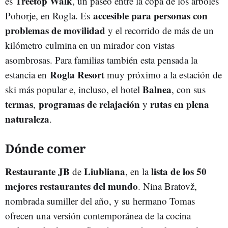
Treetop
Walk
es
, un paseo entre la copa de los árboles
accesible
para personas con
Pohorje, en Rogla. Es
problemas
de
movilidad
y el recorrido de más de un
kilómetro culmina en un mirador con vistas
asombrosas. Para familias también esta pensada la
Rogla
Resort
estancia en
muy próximo a la estación de
Balnea
ski más popular e, incluso, el hotel
, con sus
termas
programas
de
relajación
rutas en plena
,
y
naturaleza
.
Dónde comer
Restaurante
JB
Liubliana
lista
de los
50
de
, en la
mejores
restaurantes
del
mundo
. Nina Bratovž,
nombrada sumiller del año, y su hermano Tomas
ofrecen una versión contemporánea de la cocina