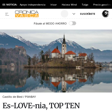
ES NOTICIA:
Apoyo independencia
Irizar
Haizea Wind
Talgo
Precio gasolina
Pásate al MODO AHORRO
Castillo de Bled / PIXABAY
Es-LOVE-nia, TOP TEN