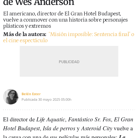
de Wes Anderson
El americano, director de El Gran Hotel Budapest,
vuelve a conmover con una historia sobre personajes
plásticos y extremos
Más de la autora:
‘Misión imposible: Sentencia final’ o
el cine espectáculo
Belén Ester
Publicada
30 mayo 2025
05:00h
El director de
Life Aquatic
,
Fantástico Sr. Fox
,
El Gran
Hotel Budapest
,
Isla de perros
y
Asteroid City
vuelve a
La
la carga con una de sus películas más personales: