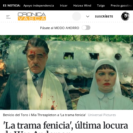
ES NOTICIA:
Apoyo independencia
Irizar
Haizea Wind
Talgo
Precio gasolina
Pásate al MODO AHORRO
Benicio del Toro i Mia Threapleton a 'La trama fenicia'
Universal Pictures
'La trama fenicia', última locura