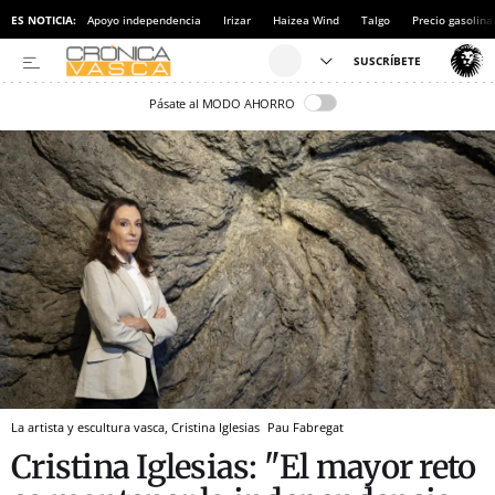
ES NOTICIA:
Apoyo independencia
Irizar
Haizea Wind
Talgo
Precio gasolina
Pásate al MODO AHORRO
La artista y escultura vasca, Cristina Iglesias
Pau Fabregat
Cristina Iglesias: "El mayor reto