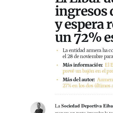
ingresos 
y espera 
un 72% e
La entidad armera ha co
el 28 de noviembre para
Más información:
El E
prevé un bajón en el pr
Más del autor:
Aumenta
27% en los dos últimos 
Sociedad Deportiva Eiba
La
manera un tanto irregular la