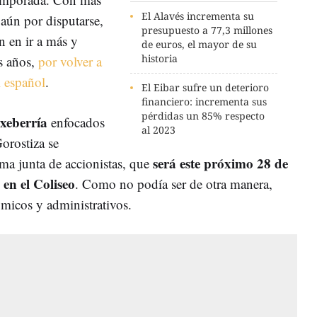
El Alavés incrementa su
 aún por disputarse,
presupuesto a 77,3 millones
n en ir a más y
de euros, el mayor de su
historia
es años,
por volver a
l español
.
El Eibar sufre un deterioro
financiero: incrementa sus
pérdidas un 85% respecto
xeberría
enfocados
al 2023
orostiza se
será este próximo 28 de
ima junta de accionistas, que
en el Coliseo
. Como no podía ser de otra manera,
ómicos y administrativos.