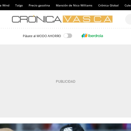
a Wind
Talgo
Precio gasolina
Mansión de Nico Williams
Crónica Global
Cul
Pásate al MODO AHORRO