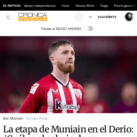
ES NOTICIA:
Apoyo independencia
Irizar
Haizea Wind
Talgo
Precio gasolina
Pásate al MODO AHORRO
Iker Muniain.
Europa Press
La etapa de Muniain en el Derio: