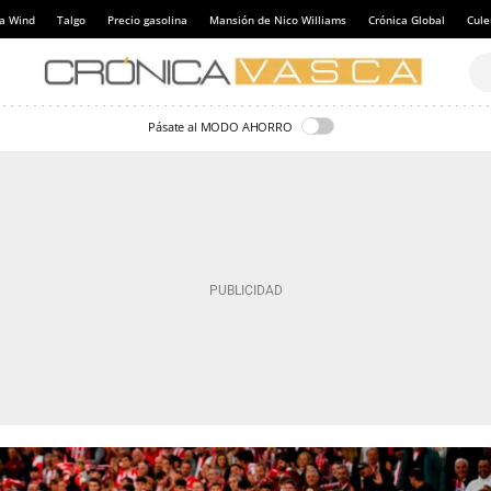
a Wind
Talgo
Precio gasolina
Mansión de Nico Williams
Crónica Global
Cul
Pásate al MODO AHORRO