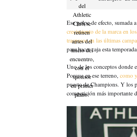
Ese golpe de efecto, sumada a
crecimiento de la marca en lo
traspasos en las últimas campa
para hacer caja esta temporad
Uno de los conceptos donde el
Porque en ese terreno,
como ya
puesto de Champions. Y los pa
competición más importante d