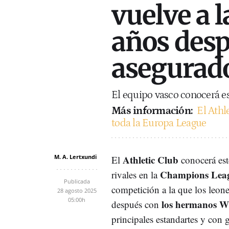
vuelve a 
años desp
asegurad
El equipo vasco conocerá es
Más información:
El Athl
toda la Europa League
M. A. Lertxundi
Athletic Club
El
conocerá est
Champions Lea
rivales en la
Publicada
competición a la que los leone
28 agosto 2025
05:00h
los hermanos W
después con
principales estandartes y con 