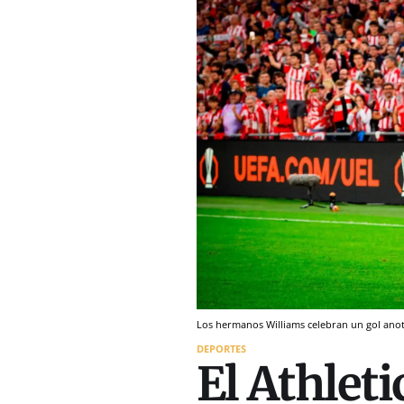
Los hermanos Williams celebran un gol ano
DEPORTES
El Athleti