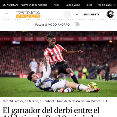
ES NOTICIA:
Apoyo independencia
Irizar
Haizea Wind
Talgo
Precio gasolina
Pásate al MODO AHORRO
Nico WIlliams y Jon Martín, durante el último derbi vasco en San Mamés.
EFE
El ganador del derbi entre el