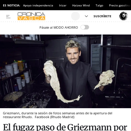
ES NOTICIA:
Apoyo independencia
Irizar
Haizea Wind
Talgo
Precio gasolina
Pásate al MODO AHORRO
Griezmann, durante la sesión de fotos semanas antes de la apertura del
restaurante Rhudo.
Facebook (Rhudo Madrid)
El fugaz paso de Griezmann por