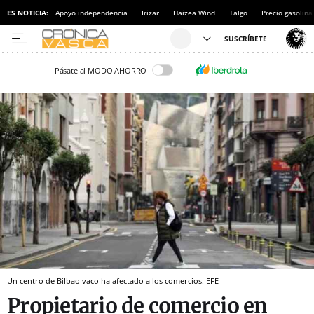
ES NOTICIA:
Apoyo independencia
Irizar
Haizea Wind
Talgo
Precio gasolina
Pásate al MODO AHORRO
Un centro de Bilbao vaco ha afectado a los comercios. EFE
Propietario de comercio en