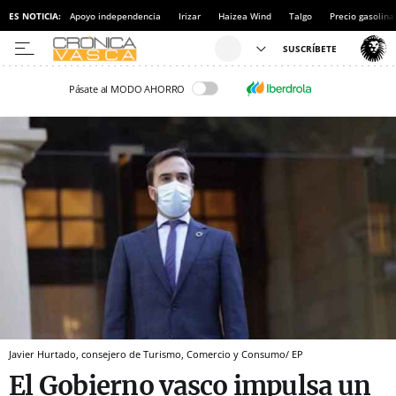
ES NOTICIA:
Apoyo independencia
Irizar
Haizea Wind
Talgo
Precio gasolina
Pásate al MODO AHORRO
Javier Hurtado, consejero de Turismo, Comercio y Consumo/ EP
El Gobierno vasco impulsa un