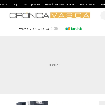
a Wind
Talgo
Precio gasolina
Mansión de Nico Williams
Crónica Global
Cul
Pásate al MODO AHORRO