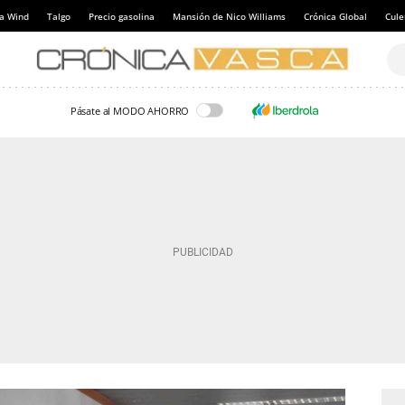
a Wind
Talgo
Precio gasolina
Mansión de Nico Williams
Crónica Global
Cul
Pásate al MODO AHORRO