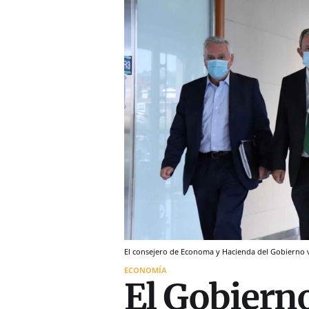
El consejero de Economa y Hacienda del Gobierno v
ECONOMÍA
El Gobierno