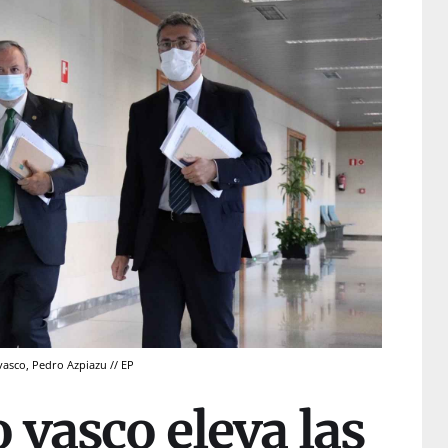
asco, Pedro Azpiazu // EP
 vasco eleva las