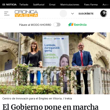
ES NOTICIA:
Tellado
Subfluvial
Ernai
Matriculaciones
Faes Farma
Autom
Pásate al MODO AHORRO
Centro de Innovacin para el Empleo en Vitoria. / Irekia
El Gobierno pone en marcha