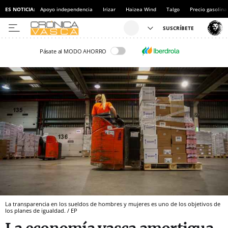
ES NOTICIA:
Apoyo independencia
Irizar
Haizea Wind
Talgo
Precio gasolina
Pásate al MODO AHORRO
La transparencia en los sueldos de hombres y mujeres es uno de los objetivos de
los planes de igualdad. / EP