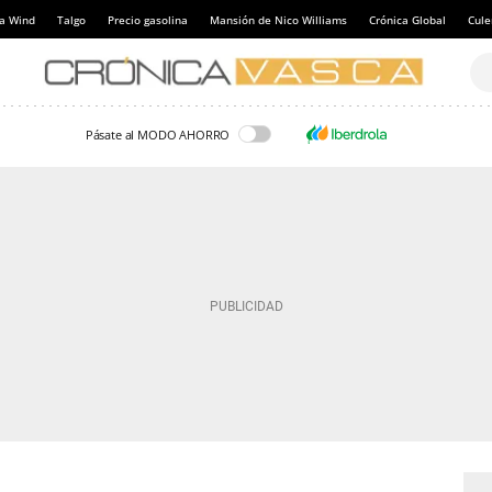
a Wind
Talgo
Precio gasolina
Mansión de Nico Williams
Crónica Global
Cul
Pásate al MODO AHORRO