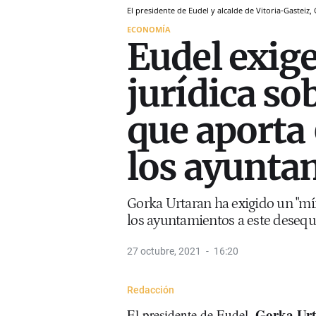
El presidente de Eudel y alcalde de Vitoria-Gasteiz,
ECONOMÍA
Eudel exig
jurídica sob
que aporta 
los ayunta
Gorka Urtaran ha exigido un "mí
los ayuntamientos a este desequ
27 octubre, 2021
16:20
Redacción
Gorka Ur
El presidente de Eudel,