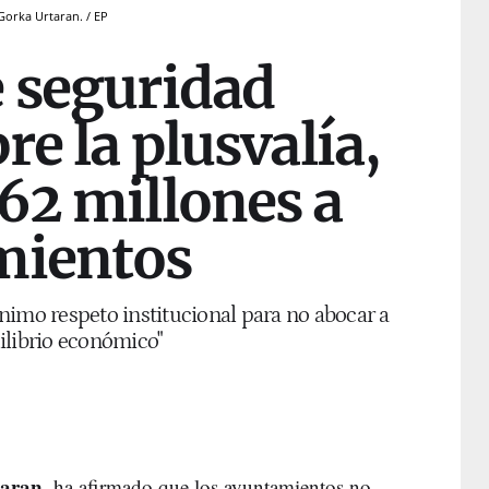
 Gorka Urtaran. / EP
e seguridad
re la plusvalía,
62 millones a
mientos
nimo respeto institucional para no abocar a
ilibrio económico"
taran
, ha afirmado que los ayuntamientos no