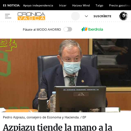
ES NOTICIA:
Apoyo independencia
Irizar
Haizea Wind
Talgo
Precio gasolina
Pásate al MODO AHORRO
Pedro Azpiazu, consejero de Economa y Hacienda. / EP
Azpiazu tiende la mano a la