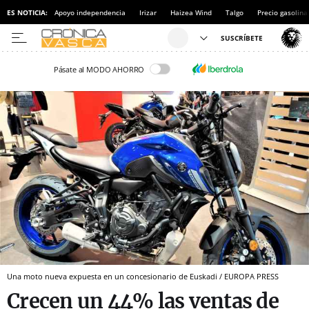
ES NOTICIA:
Apoyo independencia
Irizar
Haizea Wind
Talgo
Precio gasolina
Pásate al MODO AHORRO
Una moto nueva expuesta en un concesionario de Euskadi / EUROPA PRESS
Crecen un 44% las ventas de