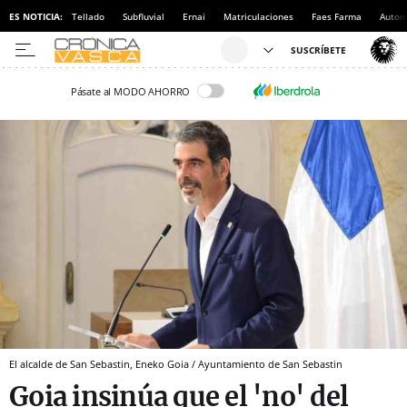
ES NOTICIA:
Tellado
Subfluvial
Ernai
Matriculaciones
Faes Farma
Autom
Pásate al MODO AHORRO
El alcalde de San Sebastin, Eneko Goia / Ayuntamiento de San Sebastin
Goia insinúa que el 'no' del