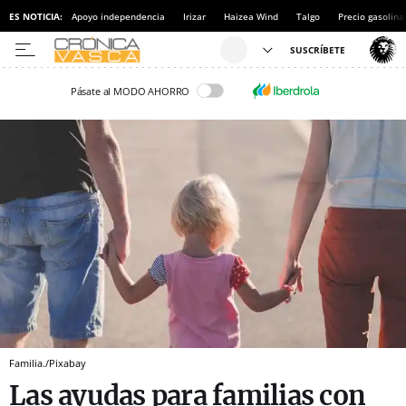
ES NOTICIA:
Apoyo independencia
Irizar
Haizea Wind
Talgo
Precio gasolina
Pásate al MODO AHORRO
Familia./Pixabay
Las ayudas para familias con