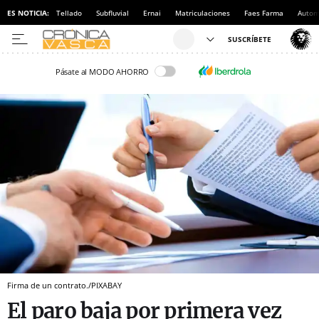
ES NOTICIA:
Tellado
Subfluvial
Ernai
Matriculaciones
Faes Farma
Autom
Pásate al MODO AHORRO
Firma de un contrato./PIXABAY
El paro baja por primera vez