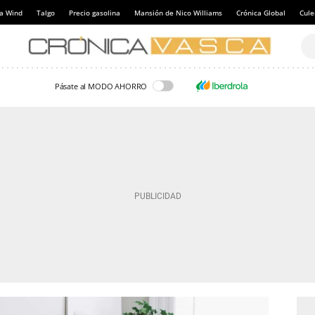
a Wind
Talgo
Precio gasolina
Mansión de Nico Williams
Crónica Global
Cul
Pásate al MODO AHORRO