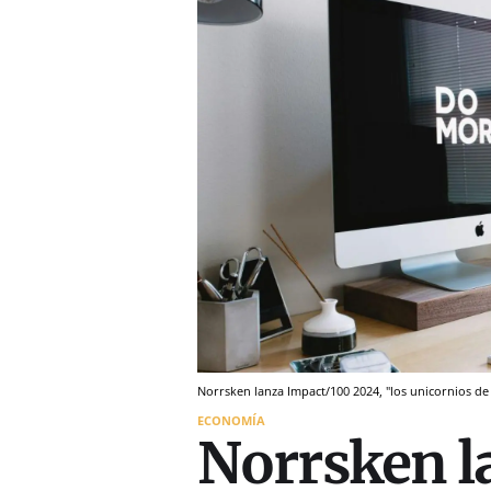
Norrsken lanza Impact/100 2024, "los unicornios d
ECONOMÍA
Norrsken l