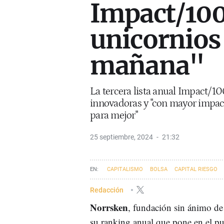
Impact/100
unicornios
mañana"
La tercera lista anual Impact/1
innovadoras y "con mayor impa
para mejor"
25 septiembre, 2024
21:32
CAPITALISMO
BOLSA
CAPITAL RIESGO
Redacción
Norrsken
, fundación sin ánimo de
su ranking anual que pone en el pu