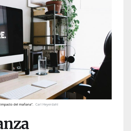
e impacto del mañana".
Carl Heyerdahl
anza