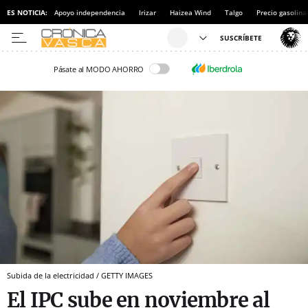
ES NOTICIA:
Apoyo independencia
Irizar
Haizea Wind
Talgo
Precio gasolina
Pásate al MODO AHORRO
Subida de la electricidad / GETTY IMAGES
El IPC sube en noviembre al