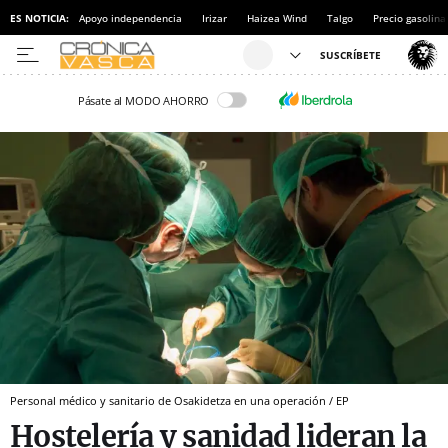
ES NOTICIA:
Apoyo independencia
Irizar
Haizea Wind
Talgo
Precio gasolina
Pásate al MODO AHORRO
Personal médico y sanitario de Osakidetza en una operación / EP
Hostelería y sanidad lideran la