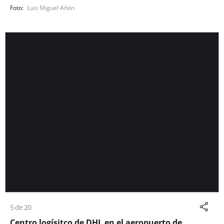
Luis Miguel Añón
5 de 20
Centro logísitco de DHL en el aeropuerto de