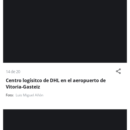
14 de 20
Centro logísitco de DHL en el aeropuerto de
Vitoria-Gasteiz
Luis Miguel Añón