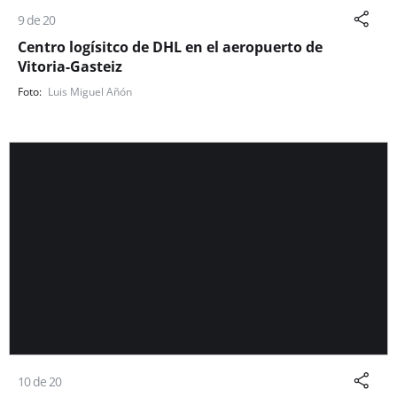
9 de 20
Centro logísitco de DHL en el aeropuerto de
Vitoria-Gasteiz
Luis Miguel Añón
10 de 20