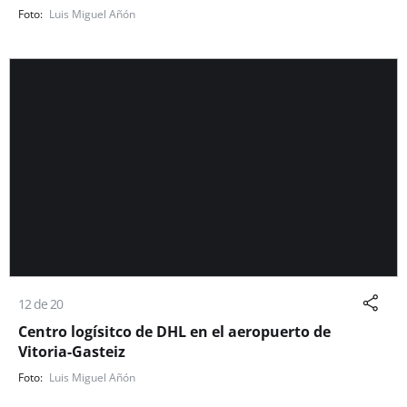
Luis Miguel Añón
12 de 20
Centro logísitco de DHL en el aeropuerto de
Vitoria-Gasteiz
Luis Miguel Añón