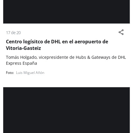
17 de 20
Centro logísitco de DHL en el aeropuerto de
Vitoria-Gasteiz
Tomás Holgado, vicepresidente de Hubs & Gateways de DHL
Express España
Luis Miguel Añón