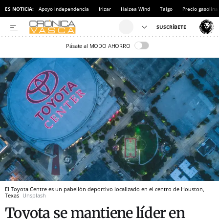
ES NOTICIA:
Apoyo independencia
Irizar
Haizea Wind
Talgo
Precio gasolina
Pásate al MODO AHORRO
El Toyota Centre es un pabellón deportivo localizado en el centro de Houston,
Texas
Unsplash
Toyota se mantiene líder en