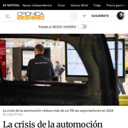
ES NOTICIA:
Apoyo independencia
Irizar
Haizea Wind
Talgo
Precio gasolina
Pásate al MODO AHORRO
La crisis de la automoción reduce más de un 5% las exportaciones en 2024
Europa Press
La crisis de la automoción