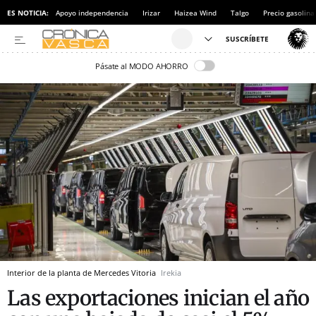
ES NOTICIA:
Apoyo independencia
Irizar
Haizea Wind
Talgo
Precio gasolina
Pásate al MODO AHORRO
Interior de la planta de Mercedes Vitoria
Irekia
Las exportaciones inician el año