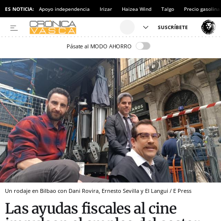
ES NOTICIA:
Apoyo independencia
Irizar
Haizea Wind
Talgo
Precio gasolina
Pásate al MODO AHORRO
Un rodaje en Bilbao con Dani Rovira, Ernesto Sevilla y El Langui / E Press
Las ayudas fiscales al cine