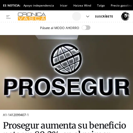
ES NOTICIA:
Apoyo independencia
Irizar
Haizea Wind
Talgo
Precio gasolina
Pásate al MODO AHORRO
A1-1412099407-1
Prosegur aumenta su beneficio