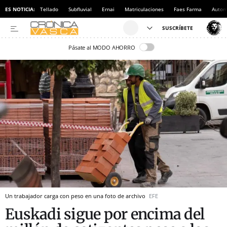
ES NOTICIA:
Tellado
Subfluvial
Ernai
Matriculaciones
Faes Farma
Autom
Pásate al MODO AHORRO
Un trabajador carga con peso en una foto de archivo
EFE
Euskadi sigue por encima del