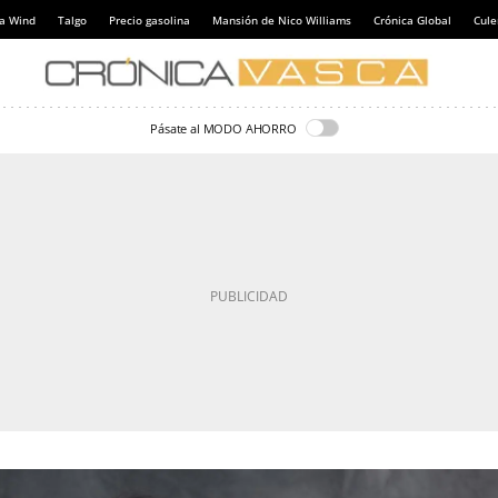
a Wind
Talgo
Precio gasolina
Mansión de Nico Williams
Crónica Global
Cul
Pásate al MODO AHORRO