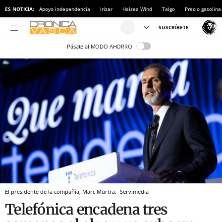
ES NOTICIA:
Apoyo independencia
Irizar
Haizea Wind
Talgo
Precio gasolina
Pásate al MODO AHORRO
El presidente de la compañía, Marc Murtra.
Servimedia
Telefónica encadena tres