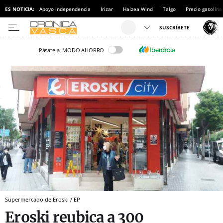
ES NOTICIA:
Apoyo independencia
Irizar
Haizea Wind
Talgo
Precio gasolina
Pásate al MODO AHORRO
Supermercado de Eroski / EP
Eroski reubica a 300