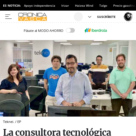
ES NOTICIA:
Apoyo independencia
Irizar
Haizea Wind
Talgo
Precio gasolina
Pásate al MODO AHORRO
Teknei. / EP
La consultora tecnológica