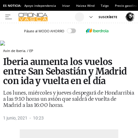
ES NOTICIA:
Apoyo independencia
Irizar
Haizea Wind
Talgo
Precio gasolina
Pásate al MODO AHORRO
Avin de Iberia. / EP
Iberia aumenta los vuelos
entre San Sebastián y Madrid
con ida y vuelta en el día
Los lunes, miércoles y jueves despegará de Hondarribia
a las 9:10 horas un avión que saldrá de vuelta de
Madrid a las 16:00 horas.
1 junio, 2021
10:23