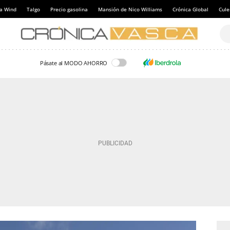
a Wind
Talgo
Precio gasolina
Mansión de Nico Williams
Crónica Global
Cul
Pásate al MODO AHORRO