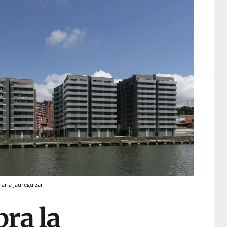
iaria Jaureguizar
ra la