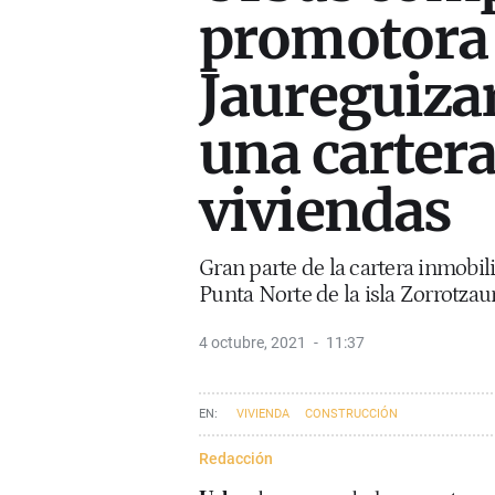
promotora 
Jaureguizar
una cartera
viviendas
Gran parte de la cartera inmobil
Punta Norte de la isla Zorrotzaur
4 octubre, 2021
11:37
VIVIENDA
CONSTRUCCIÓN
Redacción