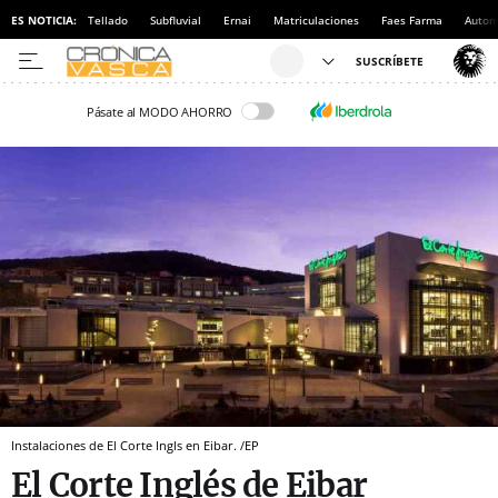
ES NOTICIA:
Tellado
Subfluvial
Ernai
Matriculaciones
Faes Farma
Autom
Pásate al MODO AHORRO
Instalaciones de El Corte Ingls en Eibar. /EP
El Corte Inglés de Eibar