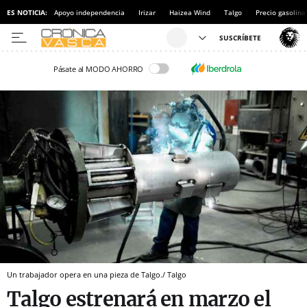
ES NOTICIA:
Apoyo independencia
Irizar
Haizea Wind
Talgo
Precio gasolina
Pásate al MODO AHORRO
Un trabajador opera en una pieza de Talgo./ Talgo
Talgo estrenará en marzo el