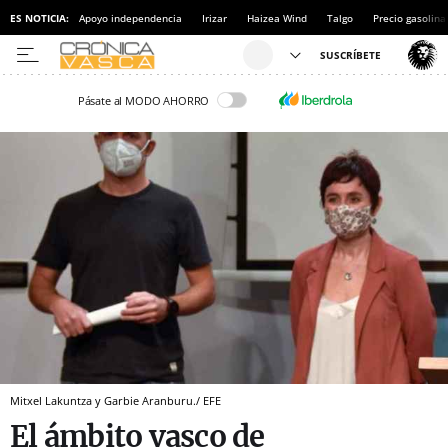
ES NOTICIA:
Apoyo independencia
Irizar
Haizea Wind
Talgo
Precio gasolina
Pásate al MODO AHORRO
Mitxel Lakuntza y Garbie Aranburu./ EFE
El ámbito vasco de