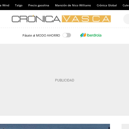
a Wind
Talgo
Precio gasolina
Mansión de Nico Williams
Crónica Global
Cul
Pásate al MODO AHORRO