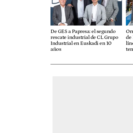
De GES a Papresa: el segundo
Or
rescate industrial de CL Grupo
de 
Industrial en Euskadi en 10
lín
años
te