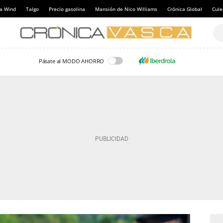
a Wind
Talgo
Precio gasolina
Mansión de Nico Williams
Crónica Global
Cul
Pásate al MODO AHORRO