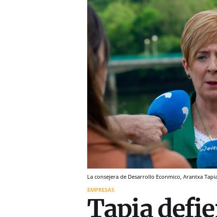
La consejera de Desarrollo Econmico, Arantxa Tapia
EMPRESAS
Tapia defie