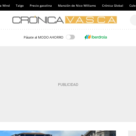
a Wind
Talgo
Precio gasolina
Mansión de Nico Williams
Crónica Global
Cul
Pásate al MODO AHORRO