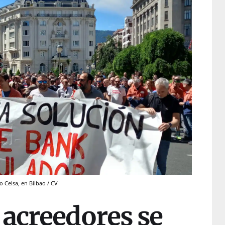
 Celsa, en Bilbao / CV
 acreedores se