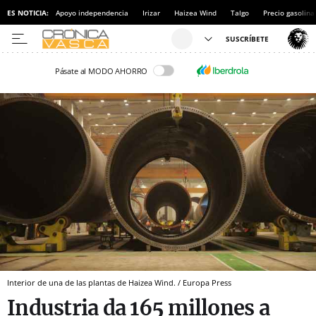
ES NOTICIA:
Apoyo independencia
Irizar
Haizea Wind
Talgo
Precio gasolina
Pásate al MODO AHORRO
Interior de una de las plantas de Haizea Wind. / Europa Press
Industria da 165 millones a