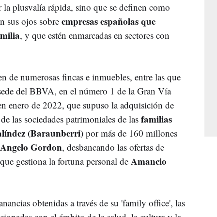
la plusvalía rápida, sino que se definen como
empresas españolas que
n sus ojos sobre
milia
, y que estén enmarcadas en sectores con
n de numerosas fincas e inmuebles, entre las que
 sede del BBVA, en el número 1 de la Gran Vía
 en enero de 2022, que supuso la adquisición de
familias
 de las sociedades patrimoniales de las
líndez (Baraunberri)
por más de 160 millones
e Angelo Gordon
, desbancando las ofertas de
Amancio
 que gestiona la fortuna personal de
ancias obtenidas a través de su 'family office', las
cionadas con el ámbito de la salud, la cultura y la