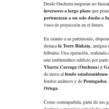
Desde Onchena aseguran no buscar 
inversores a largo plazo
que pone
pertenezcan a un solo dueño o fa
visos de proyección en el futuro.
En cuanto a su patrimonio, dispone
la Torre Bizkaia
destaca
, antigua
bilbaína. Una operación, realizada
este emblemático edificio por parte
Ybarra Careaga (Onchena) y Ga
fondo estadounidens
de euros al
Pontegadea
fondos asiáticos y de
,
Ortega
.
Como contrapartida, parte de sus gan
destinan a impulsar actividades rela