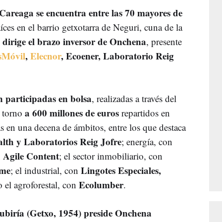
Careaga se encuentra entre las 70 mayores de
aíces en el barrio getxotarra de Neguri, cuna de la
dirige el brazo inversor de Onchena
,
, presente
Móvil
,
Elecnor
, Ecoener, Laboratorio Reig
en participadas en bolsa
, realizadas a través del
a 600 millones de euros
n torno
repartidos en
as en una decena de ámbitos, entre los que destaca
lth y Laboratorios Reig Jofre
; energía, con
Agile Content
n
; el sector inmobiliario, con
ime
Lingotes Especiales,
; el industrial, con
Ecolumber
o el agroforestal, con
.
ubiría (Getxo, 1954) preside Onchena