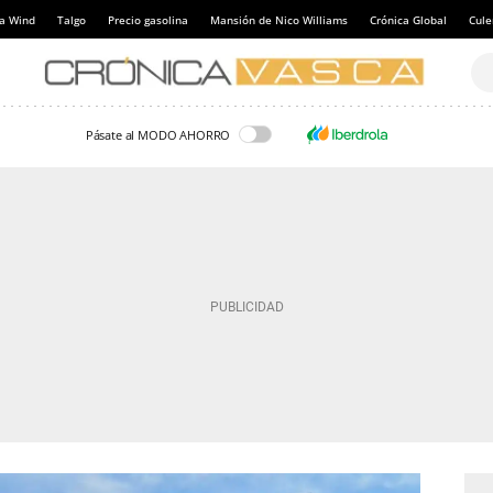
a Wind
Talgo
Precio gasolina
Mansión de Nico Williams
Crónica Global
Cul
Pásate al MODO AHORRO