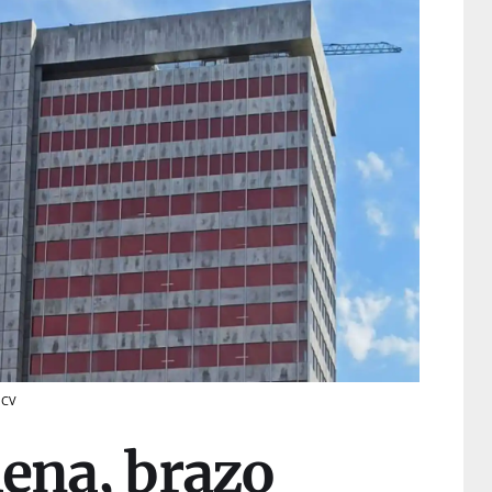
 CV
hena, brazo