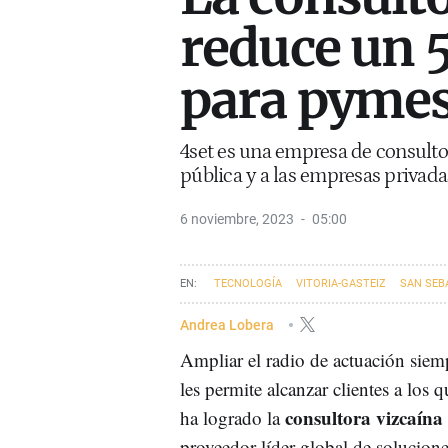
reduce un 
para pyme
4set es una empresa de consultor
pública y a las empresas privada
6 noviembre, 2023
05:00
TECNOLOGÍA
VITORIA-GASTEIZ
SAN SEB
MADRID
EUSKADI
GETXO
Andrea Lobera
Ampliar el radio de actuación siem
les permite alcanzar clientes a los
consultora vizcaína 
ha logrado la
proveedor líder global de solucione