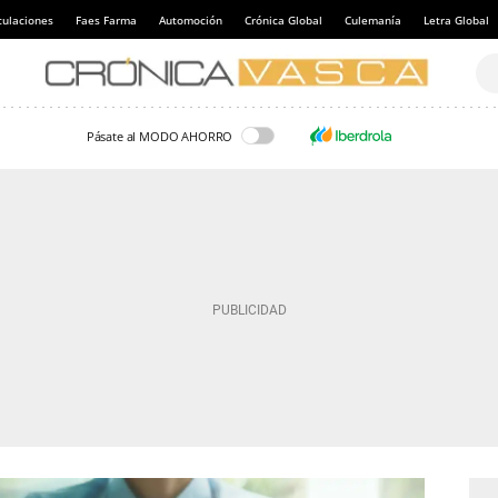
culaciones
Faes Farma
Automoción
Crónica Global
Culemanía
Letra Global
Pásate al MODO AHORRO