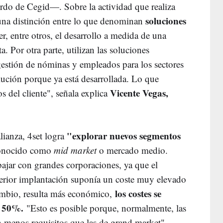
rdo de Cegid—. Sobre la actividad que realiza
soluciones
una distinción entre lo que denominan
er, entre otros, el desarrollo a medida de una
. Por otra parte, utilizan las soluciones
gestión de nóminas y empleados para los sectores
lución porque ya está desarrollada. Lo que
Vicente Vegas,
s del cliente", señala explica
"explorar nuevos segmentos
lianza, 4set logra
 conocido como
mid market
o mercado medio.
ajar con grandes corporaciones, ya que el
terior implantación suponía un coste muy elevado
los costes se
ambio, resulta más económico,
n 50%.
"Esto es posible porque, normalmente, las
 menos requisitos que las de grand market",