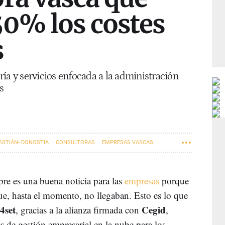
50% los costes
s
ía y servicios enfocada a la administración
s
ASTIÁN- DONOSTIA
CONSULTORAS
EMPRESAS VASCAS
pre es una buena noticia para las
empresas
porque
 que, hasta el momento, no llegaban. Esto es lo que
4set
Cegid
, gracias a la alianza firmada con
,
s de gestión empresarial en la nube para los