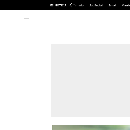
ES NOTICIA:
Tellado
Subfluvial
Ernai
Matri