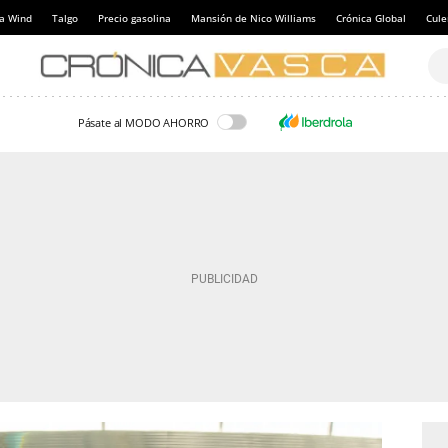
a Wind
Talgo
Precio gasolina
Mansión de Nico Williams
Crónica Global
Cul
Pásate al MODO AHORRO