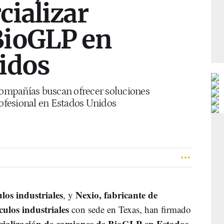
cializar
BioGLP en
idos
 compañías buscan ofrecer soluciones
profesional en Estados Unidos
los industriales
Nexio, fabricante de
, y
ulos industriales
con sede en Texas, han firmado
cialización de camiones de BioGLP en Estados