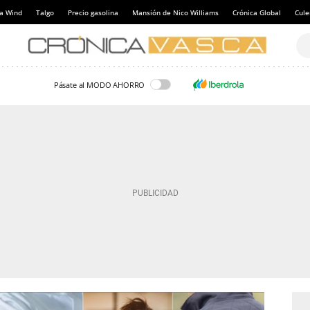
a Wind
Talgo
Precio gasolina
Mansión de Nico Williams
Crónica Global
Cul
Pásate al MODO AHORRO