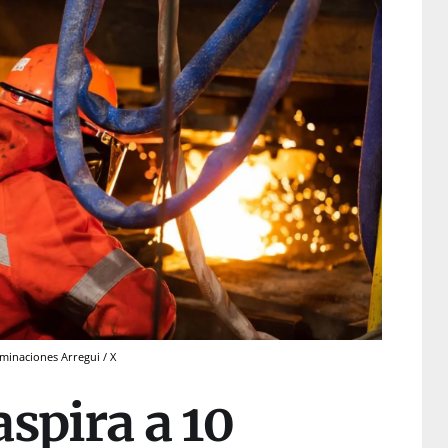
minaciones Arregui / X
spira a 10