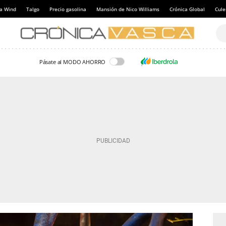
a Wind
Talgo
Precio gasolina
Mansión de Nico Williams
Crónica Global
Cul
Pásate al MODO AHORRO